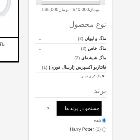
نوع محصول
-
ماگ و لیوان
(2)
افزود
ماگ
-
ماگ خاص
(2)
ماگ شیشه‌ای
(2)
فانتازیو اکسپرس (ارسال فوری)
(1)
پاک کردن فیلتر
برند
X
همه
Harry Potter
(2)