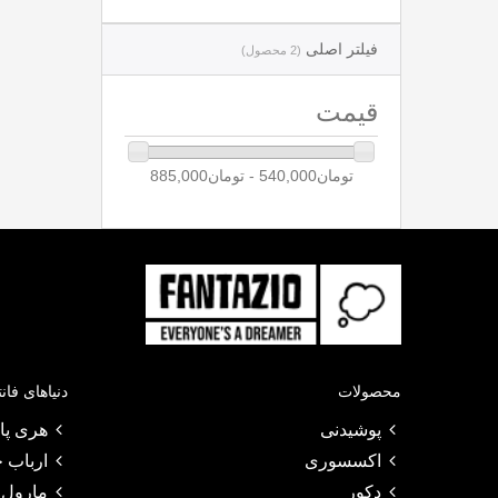
فیلتر اصلی
(2 محصول)
قیمت
محصولات
دنیاهای فان
پوشیدنی
هری پات
اکسسوری
ارباب ح
دکور
مارول