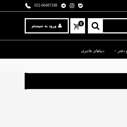
021-66487188
0
ورود به سیستم
 دفتر
دنیاهای فانتزی