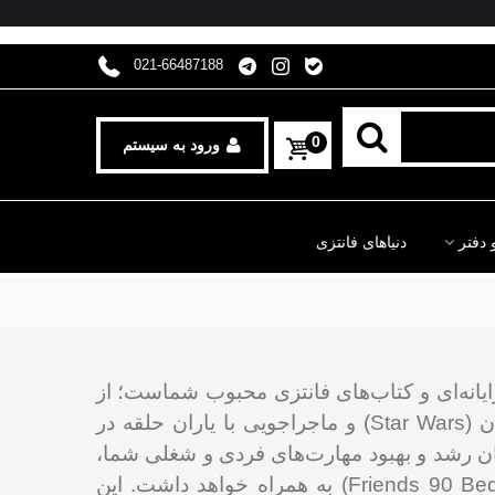
021-66487188
0
ورود به سیستم
 دفتر
دنیاهای فانتزی
از
هری پاتر (Harry Potter) و سفر جادویی به مدرسه جادوگری، تا کهکشان‌های بسیار دور در جنگ ستارگان (Star Wars) و ماجراجویی با یاران حلقه در
بر فراهم آوردن امکان رشد و بهبود مهارت‌های فردی و شغلی شما،
این