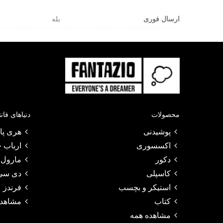
ارسال فوری
بله
محصولات
دنیاهای فان
پوشیدنی
هری پات
اکسسوری
ارباب ح
دکور
مارول
کاسپلی
دی سی
استیکر و بچسب
فرندز
کتاب
مشاهده
مشاهده همه