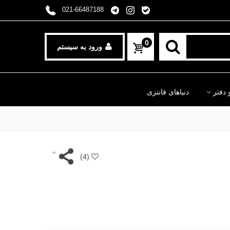
021-66487188
0
ورود به سیستم
 دفتر
دنیاهای فانتزی
)
4
(