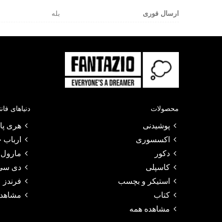
ارسال فوری
بله
محصولات
دنیاهای فان
پوشیدنی
هری پات
اکسسوری
ارباب ح
دکور
مارول
کاسپلی
دی سی
استیکر و بچسب
فرندز
کتاب
مشاهده
مشاهده همه