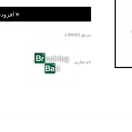
افزودن
مرجع:
J-BR001
نام تجاری: