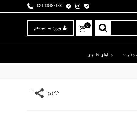
021-66487188
0
ورود به سیستم
 دفتر
دنیاهای فانتزی
)
2
(