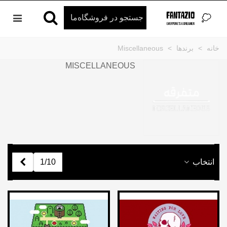
خانه
>
برندها
>
Miscellaneous
MISCELLANEOUS
بعدی
انتخاب
1/10