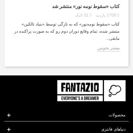
کتاب «سقوط نومه نور» منتشر شد
2700
بازدید
31
لایک
کتاب «سقوط نومه‌نور» که به تازگی توسط «بنیاد تالکین»
منتشر شده، تمام وقایع دوران دوم رو که به صورت پراکنده در
مابقی...
بیشتر بخونین
محصولات
دنیاهای فانتزی