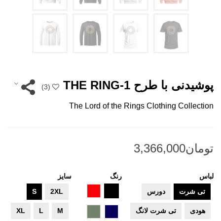
پوشیدنی با طرح THE RING-1
)
3
(
The Lord of the Rings Clothing Collection
لباس
رنگ
سایز
مشکی
قرمز
تی شرت
دورس
2XL
S
سرمه
سبز
هودی
تی شرت لانگ
M
L
XL
ای
ارتشی