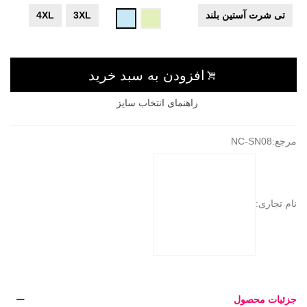
ای
تی شرت آستین بلند
3XL
4XL
سبز
آبی
روشن
آسمانی
افزودن به سبد خرید
راهنمای انتخاب سایز
مرجع:
NC-SN08
نام تجاری:
جزئیات محصول