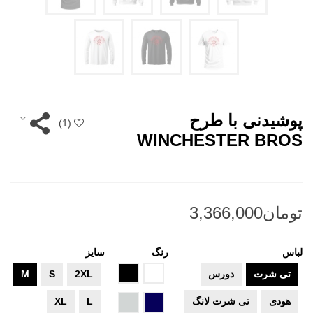
پوشیدنی با طرح
)
1
(
WINCHESTER BROS
لباس
رنگ
سایز
سفید
مشکی
تی شرت
دورس
2XL
S
M
سرمه
طوسی
هودی
تی شرت لانگ
L
XL