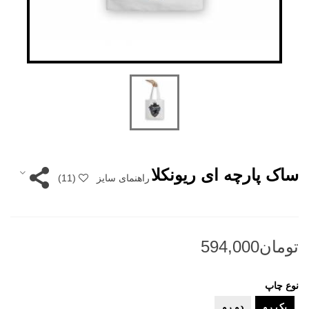
ساک پارچه ای ریونکلا
راهنمای سایز
(
11
)
نوع چاپ
یک رو
دو رو