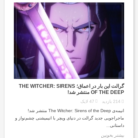
گرالت این بار در اعماق؛ THE WITCHER: SIRENS
OF THE DEEP منتشر شد!
214
بازدید
47
لایک
انیمه‌ی The Witcher: Sirens of the Deep منتشر شد!
ماجراجویی جدید گرالت در دنیای ویچر با انیمیشنی چشم‌نواز و
داستانی...
بیشتر بخونین