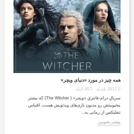
همه چیز در مورد «دنیای ویچر»
2517
بازدید
35
لایک
سریالِ درام-فانتزیِ «ویچر» ( The Witcher) که بیشتر
محبوبیتش رو مدیون بازی‌های ویدئویش هست، اقتباس
نتفلیکس از رمانی به...
بیشتر بخونین