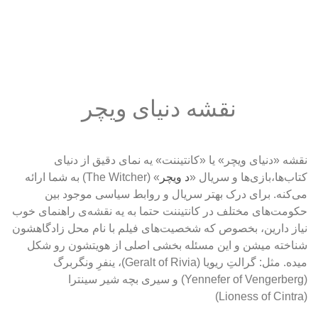
نقشه دنیای ویچر
نقشه «دنیای ویچر» یا «کانتیننت» یه نمای دقیق از دنیای 
کتاب‌ها،بازی‌ها و سریال «
د ویچر
» (The Witcher) به شما ارائه 
می‌کنه. 
برای درک بهتر سریال و روابط سیاسی موجود بین 
حکومت‌های مختلف در کانتیننت حتما به یه نقشه‌ی راهنمای خوب 
نیاز دارین، بخصوص که شخصیت‌های فیلم با نام محل زادگاهشون 
شناخته میشن و این مسئله بخشی اصلی از هویتشون رو شکل 
میده. مثل: گرالتِ ریویا (Geralt of Rivia)، ینفرِ ونگربرگ 
(Yennefer of Vengerberg) و سیری بچه شیر سینترا  
(Lioness of Cintra)