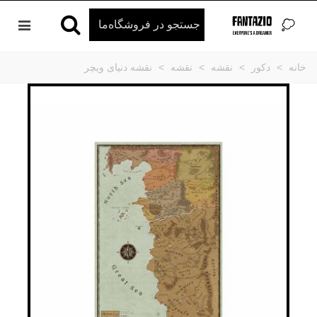
خانه
>
دکور
>
نقشه
>
نقشه
>
نقشه دنیای ویچر