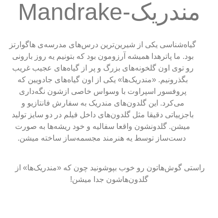
مندریک-Mandrake
گیاه‌شناسی یکی از شیرین‌ترین درس‌های مدرسه‌ی هاگوارتز 
بود. ما پاترهدا همیشه آرزومون بود که بتونیم یه روز بارونی 
رو توی اون گلخونه‌های بزرگ و پر از گیاه‌های عجیب غریب 
بگذرونیم. «مندریک‌ها» یکی از اون گیاه‌های جادویین که 
پروفسور اسپراوت با وسواس خاصی ازشون نگه‌داری 
می‌کرد. این گلدون‌های مندریک به سفارش فانتازیو و 
باجزییاتی دقیقا مثل گلدون‌های داخل فیلم در دو سایز تولید 
میشن. گلدونشون واقعا سفالیه و خود ریشه‌‌ها به صورت 
دست‌ساز توسط یه هنرمند مجسمه‌ساز ساخته میشن.
راستی گوش‌هاتون رو خوب بپوشونید چون که «مندریک‌ها» از 
گلدون‌هاشون جدا میشن!