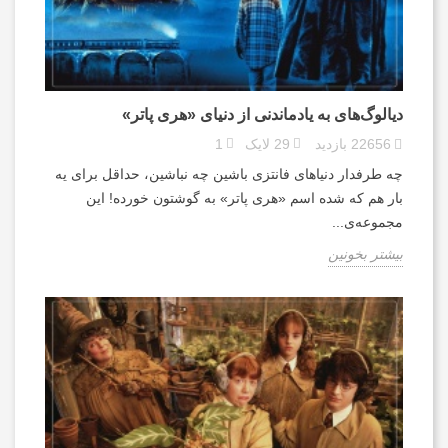
دیالوگ‌های به یادماندنی از دنیای «هری پاتر»
22656
بازدید
29
لایک
1
چه طرفدار دنیاهای فانتزی باشین چه نباشین، حداقل برای یه
بار هم که شده اسم «هری پاتر» به گوشتون خورده! این
مجموعه‎‌ی...
بیشتر بخونین