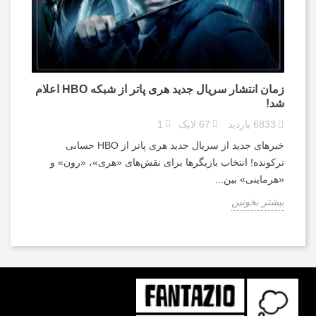
زمان انتشار سریال جدید هری پاتر از شبکه HBO اعلام
شد!
6833
بازدید
67
لایک
1
خبرهای جدید از سریال جدید هری پاتر از HBO حسابی
ترکونده! انتخاب بازیگرها برای نقش‌های «هری»، «رون» و
«هرماینی» بین...
بیشتر بخونین