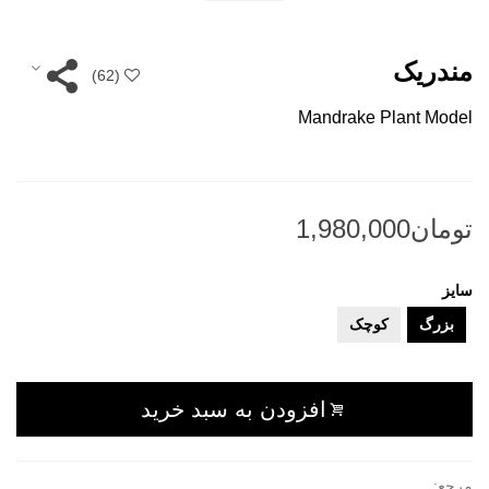
مندریک
)
62
(
Mandrake Plant Model
سایز
بزرگ
کوچک
افزودن به سبد خرید
مرجع: