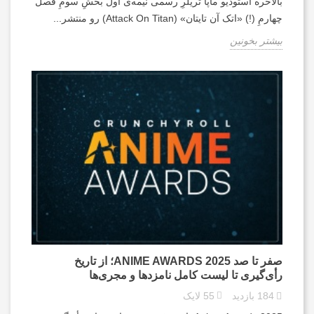
بالاخره استودیو ماپا تریلرِ رسمی نیمه‌ی اول بخشِ سومِ فصل
چهارمِ (!) «اتک آن تایتان» (Attack On Titan) رو منتشر...
بیشتر بخونین
صفر تا صد ANIME AWARDS 2025؛ از تاریخ
رأی‌گیری تا لیست کامل نامزدها و مجری‌ها
184
بازدید
55
لایک