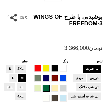
پوشیدنی با طرح WINGS OF
)
3
(
FREEDOM-3
لباس
رنگ
سایز
سفید
مشکی
زرد
قرمز
تی شرت
2XL
S
آبی
زرشکی
سرمه
سبز
دورس
هودی
M
L
ای
ارتشی
تی شرت لانگ
XL
3XL
طوسی
کرم
سبز
سبز
تیره
روشن
تی شرت آستین بلند
4XL
آبی
قهوه
شیری
آسمانی
ای