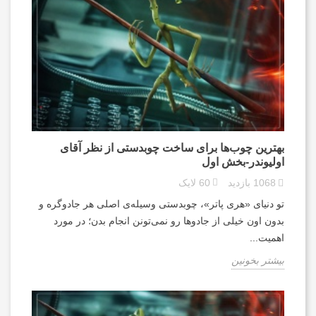
بهترین چوب‌ها برای ساخت چوبدستی از نظر آقای
اولیوندر-بخش اول
1068
بازدید
60
لایک
تو دنیای «هری پاتر»، چوبدستی وسیله‌ی اصلی هر جادوگره و
بدون اون خیلی از جادوها رو نمی‌تونن انجام بدن؛ در مورد
اهمیت...
بیشتر بخونین