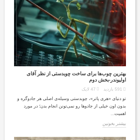
بهترین چوب‌ها برای ساخت چوبدستی از نظر آقای
اولیوندر-بخش دوم
591
بازدید
47
لایک
تو دنیای «هری پاتر»، چوبدستی وسیله‌ی اصلی هر جادوگره و
بدون اون خیلی از جادوها رو نمی‌تونن انجام بدن؛ در مورد
اهمیت...
بیشتر بخونین