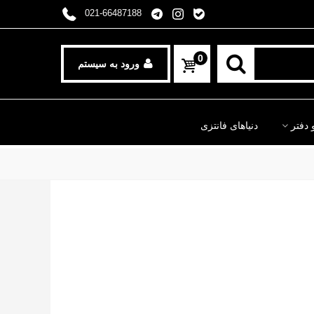
021-66487188
0
ورود به سیستم
 دفتر
دنیاهای فانتزی