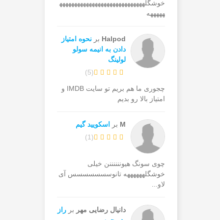
خوشگلههههههههههههههههههههههههههههه
هههههه
Halpod
بر
نحوه امتیاز
دادن به انیمه سولو
لولینگ
)
5
(
چجوری ما هم بریم تو سایت IMDB و
امتیاز بالا رو بدیم
M
بر
اسکویید گیم
)
1
(
چوی سونگ هیوننننننن خیلی
خوشگلههههههه تانوسسسسسسس آی
لاو...
دانیال رضایی مهر
بر
راز
پدر جین‌وو