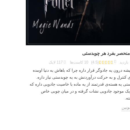
منحصر بفرد هر چوبدستی
بازدید
(
4.5
)
10
کامنت‌ها
117
لایک
شه درون یه جادوگر قرار داره چرا که باهاش به دنیا اومده
 کنترل و به حرکت درآوردنش به یه چوبدستی نیاز داره.
ی یه هسته‌ی قدرتمند از یه ماده‌ با خاصیت جادویی داره که
 یک موجود جادویی نشات گرفته و در میان چوبی خاص
ه.
ونین