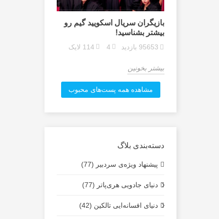
تر» که
بازیگران سریال اسکویید گیم رو
ه!
بیشتر بشناسید!
شخصیت‌های دن
36
لایک
95653
بازدید
4
114
لایک
43335
بازدید
بیشتر بخونین
بیشتر بخونین
مشاهده همه پست‌های محبوب
دسته‌بندی بلاگ
پیشنهاد ویژه‌ی سردبیر (77)
دنیای جادویی هری‌پاتر (77)
دنیای افسانه‌ایی تالکین (42)