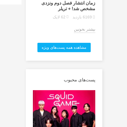
نگ کنسل
زمان انتشار فصل دوم ونزدی
بازیگران سریا
مشخص شد! + تریلر
صورت رسمی 
6169
بازدید
62
لایک
516
بازدید
بیشتر بخونین
بیشتر بخونین
مشاهده همه پست‌های ویژه
پست‌های محبوب