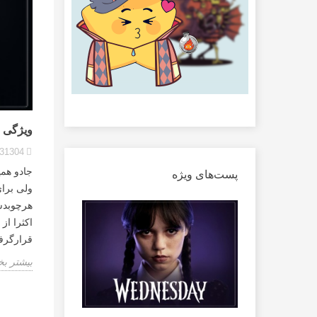
ویژگی 
31304
جادو همی
پست‌های ویژه
ولی برای
هرچوبدست
اکثرا از
قرارگرفت
بیشتر بخ