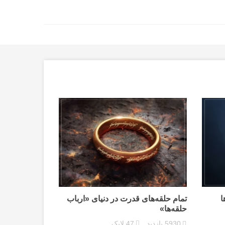
ا
تمام حلقه‌های قدرت در دنیای «ارباب
حلقه‌ها»
5930
بازدید
47
لایک