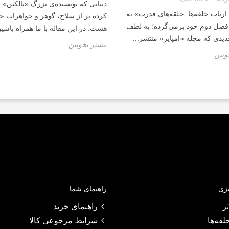
دنیایی که نویسنده‌ی بزرگ «تالکین» 
رباب حلقه‌ها: حلقه‌های قدرت» به
کرده پر از سلاح، گوهر و جواهرات ج
فصل دوم خود بر‌می‌گرده؛ به لطف
هست. در این مقاله با ما همراه باشین 
یدی که مجله «امپایر» منتشر...
بیشتر بخونین
ونین
تزی
راهنمای شما
ر
راهنمای خرید
لقه‌ها
شرایط مرجوعی کالا