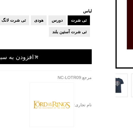
لباس
تی شرت
دورس
هودی
تی شرت لانگ
تی شرت آستین بلند
افزودن به سبد
مرجع:
NC-LOTR09
نام تجاری: