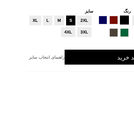
رنگ
سایز
مشکی
زرشکی
سرمه
XL
L
M
S
2XL
ای
سبز
قهوه
4XL
3XL
تیره
ای
 خرید
راهنمای انتخاب سایز