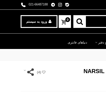
021-66487188
0
ورود به سیستم
 دفتر
دنیاهای فانتزی
)
4
(