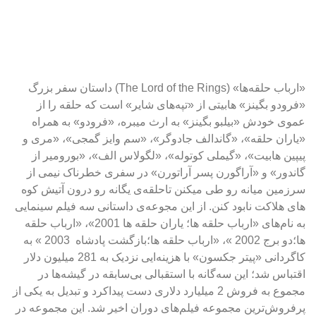
«ارباب حلقه‌ها» (The Lord of the Rings) داستان سفر بزرگ 
«فرودو بگینز» هابیتی از «تپه‌های شایر» است که حلقه را از 
عموی خودش «بیلبو بگینز» به ارث میبره، «فرودو» به همراه 
«یاران حلقه»، «گاندالف جادوگر»، «سم وایز گمجی»، «مری و 
پیپین هابیت»، «گیملی کوتوله»، «لگولاس الف»، «بورومیر از 
گاندور» و «آراگورن پسر آراتورن» در سفری خطرناک نیمی از 
سرزمین میانه رو طی میکنن تاحلقه‌ی یگانه رو درون آتیش کوه 
های هلاکت نابود کنن. از این مجوعه‌ی داستانی سه فیلم سینمایی 
به نام‌های «ارباب حلقه ها؛ یاران حلقه ها 2001»، «ارباب حلقه 
ها؛دو برج 2002 »، «ارباب حلقه ها؛بازگشت پادشاه  2003 » به 
کاگردانی «پیتر جکسون» با هزینه‌ایی نزدیک به 281 میلیون دلار 
اقتباس شد؛ این سه‌گانه با استقبالی بی‌سابقه در گیشه‌ها در 
مجموع به فروش 2 میلیارد دلاری دست پیداکرد و تبدیل به یکی از 
پرفروش‌ترین مجموعه فیلم‌های دوران اخیر شد. این مجموعه در 