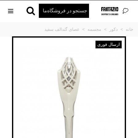
خانه
>
دکور
>
مجسمه
>
عصای گندالف سفید
ارسال فوری