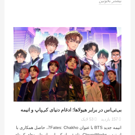
بیشتر بخونین
بی‌تی‌اس در برابر هیولاها؛ ادغام دنیای کی‌پاپ و انیمه
157
بازدید
53
لایک
انیمه جدید BTS با عنوان 7Fates: Chakho، حاصل همکاری با
استودیو CloverWorks، تلفیقی از کی‌پاپ، اسطوره‌های کره‌ای